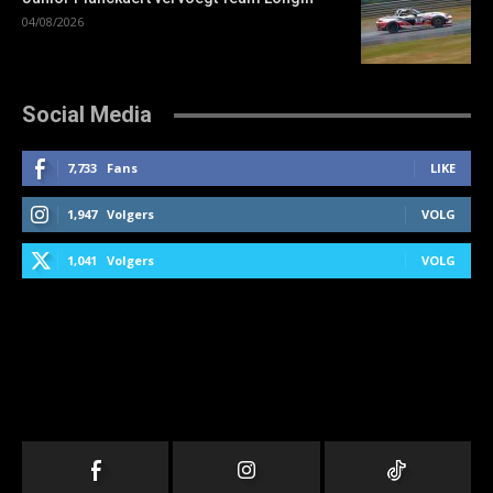
04/08/2026
Social Media
7,733
Fans
LIKE
1,947
Volgers
VOLG
1,041
Volgers
VOLG