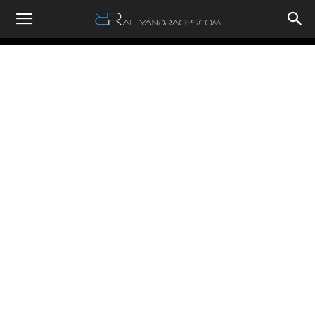
RallyandRaces.com