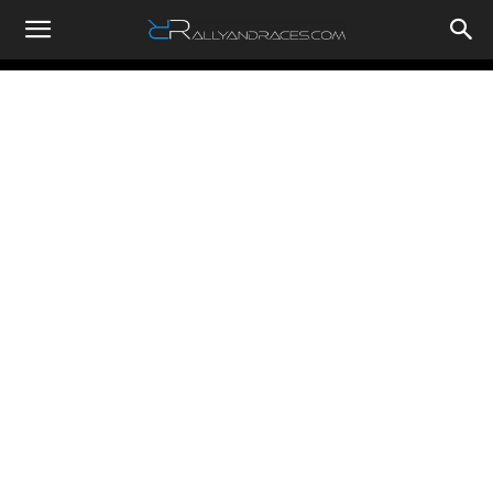
RallyandRaces.com