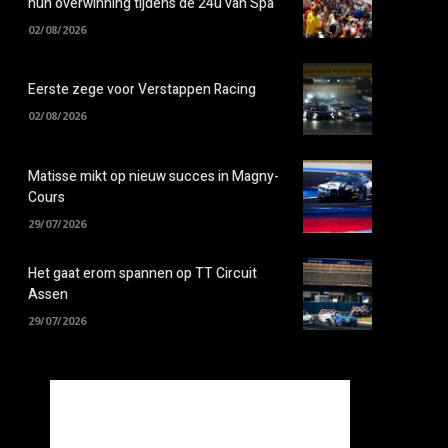
hun overwinning tijdens de 24u van Spa
02/08/2026
Eerste zege voor Verstappen Racing
02/08/2026
Matisse mikt op nieuw succes in Magny-
Cours
29/07/2026
Het gaat erom spannen op TT Circuit
Assen
29/07/2026