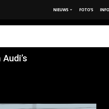
allyandRaces.com
NIEUWS
FOTO’S
INF
n Audi’s