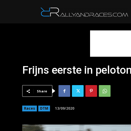
R
Frijns eerste in peloto
Share
13/09/2020
Races
DTM