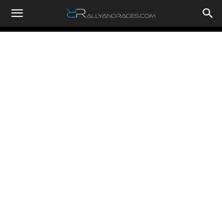
RallyandRaces.com