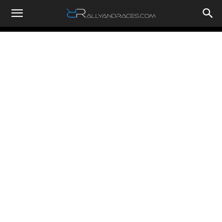
RallyandRaces.com