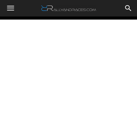
RallyandRaces.com