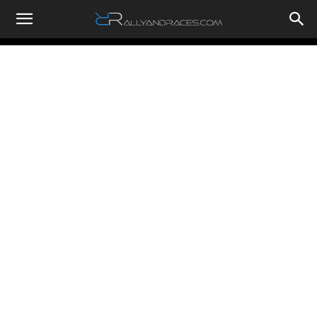
RallyandRaces.com