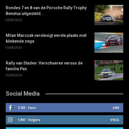
Rondes 7 en 8 van de Porsche Rally Trophy
Benelux uitgesteld...
06/08/2026
Milan Marczak verstevigt eerste plaats met
klinkende zege
05/08/2026
Rally van Staden: Verschueren versus de
familie Pex
05/08/2026
Social Media
7,733
Fans
LIKE
1,947
Volgers
VOLG