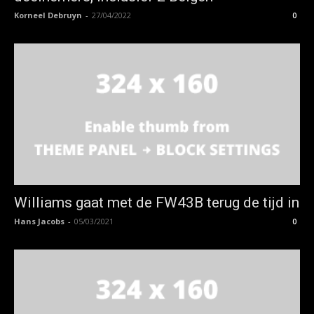
Korneel Debruyn
-
27/04/2022
0
Williams gaat met de FW43B terug de tijd in
Hans Jacobs
-
05/03/2021
0