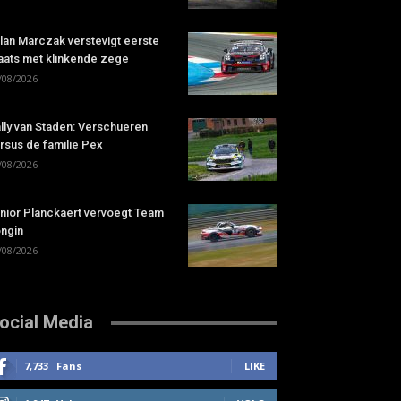
lan Marczak verstevigt eerste
aats met klinkende zege
/08/2026
lly van Staden: Verschueren
rsus de familie Pex
/08/2026
nior Planckaert vervoegt Team
ngin
/08/2026
ocial Media
7,733
Fans
LIKE