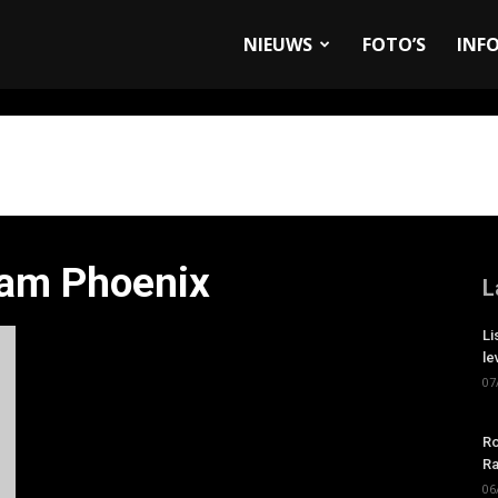
allyandRaces.com
NIEUWS
FOTO’S
INF
eam Phoenix
L
Li
le
07
Ro
Ra
06