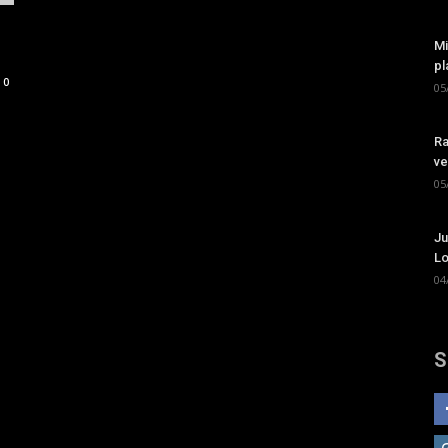
Mi
pl
0
05
Ra
ve
05
Ju
Lo
04
S