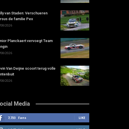
lly van Staden: Verschueren
rsus de familie Pex
/08/2026
nior Planckaert vervoegt Team
ngin
/08/2026
vin Van Deijne scoort terug volle
ntenbuit
/08/2026
ocial Media
7,733
Fans
LIKE