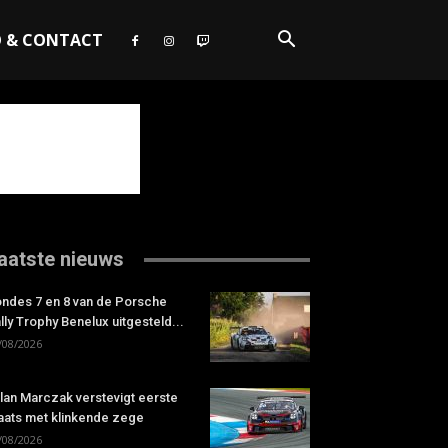
O & CONTACT
aatste nieuws
ndes 7 en 8 van de Porsche
lly Trophy Benelux uitgesteld...
/08/2026
lan Marczak verstevigt eerste
aats met klinkende zege
/08/2026