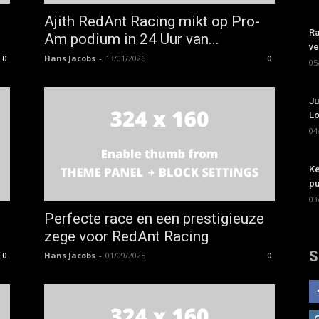
Ajith RedAnt Racing mikt op Pro-
Ra
Am podium in 24 Uur van...
ve
Hans Jacobs
-
13/01/2026
0
0
05
Ju
Lo
04
Ke
pu
03
Perfecte race en een prestigieuze
zege voor RedAnt Racing
S
Hans Jacobs
-
01/09/2025
0
0