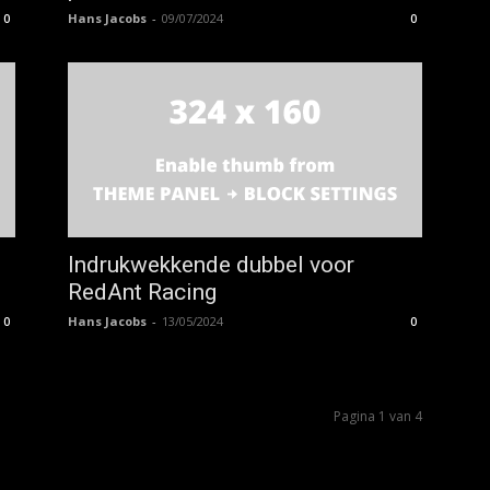
Hans Jacobs
-
09/07/2024
0
0
Indrukwekkende dubbel voor
RedAnt Racing
Hans Jacobs
-
13/05/2024
0
0
Pagina 1 van 4