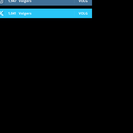
1,947
Volgers
VOLG
1,041
Volgers
VOLG