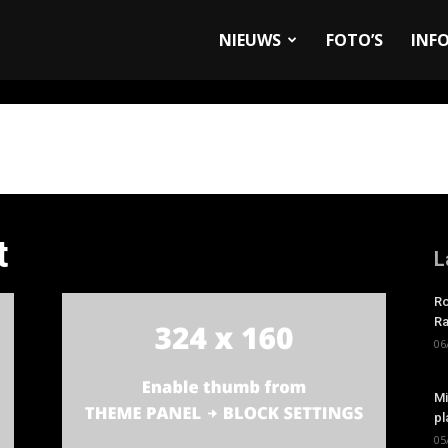
allyandRaces.com
NIEUWS
FOTO’S
INF
t
L
Ro
Ra
06
Mi
pl
05