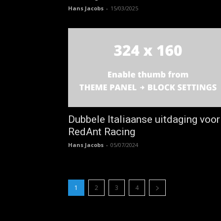
Hans Jacobs
-
15/03/2025
Dubbele Italiaanse uitdaging voor
RedAnt Racing
Hans Jacobs
-
05/07/2024
1
2
3
4