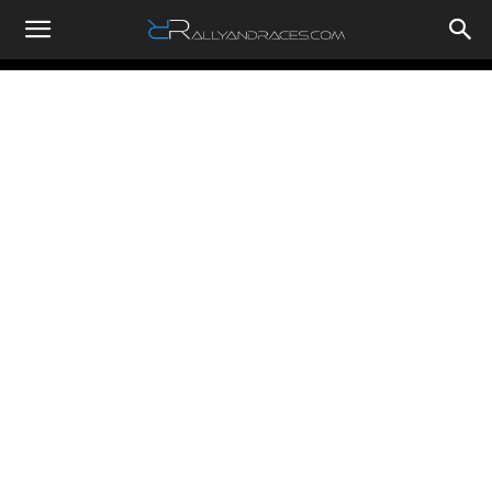
RallyandRaces.com