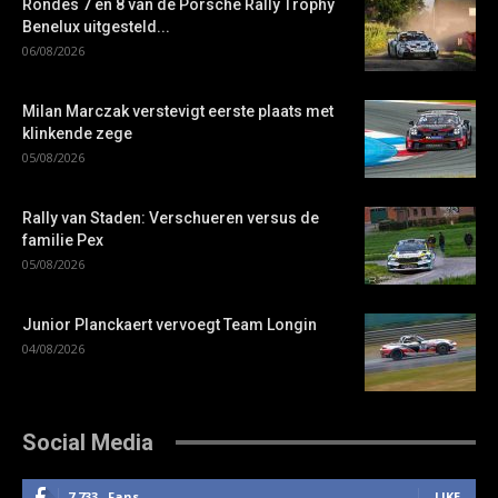
Rondes 7 en 8 van de Porsche Rally Trophy
Benelux uitgesteld...
06/08/2026
Milan Marczak verstevigt eerste plaats met
klinkende zege
05/08/2026
Rally van Staden: Verschueren versus de
familie Pex
05/08/2026
Junior Planckaert vervoegt Team Longin
04/08/2026
Social Media
7,733
Fans
LIKE