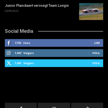
Junior Planckaert vervoegt Team Longin
04/08/2026
Social Media
7,733
Fans
LIKE
1,947
Volgers
VOLG
1,041
Volgers
VOLG