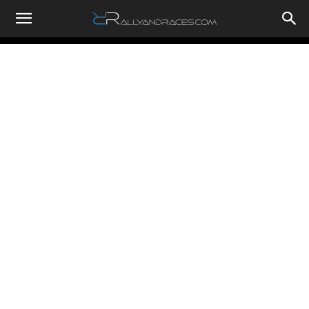
RallyandRaces.com