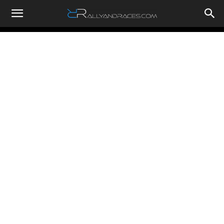
RallyandRaces.com