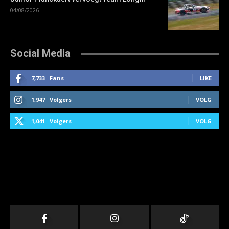
04/08/2026
Social Media
7,733
Fans
LIKE
1,947
Volgers
VOLG
1,041
Volgers
VOLG