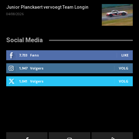
Junior Planckaert vervoegt Team Longin
04/08/2026
Social Media
7,733
Fans
LIKE
1,947
Volgers
VOLG
1,041
Volgers
VOLG