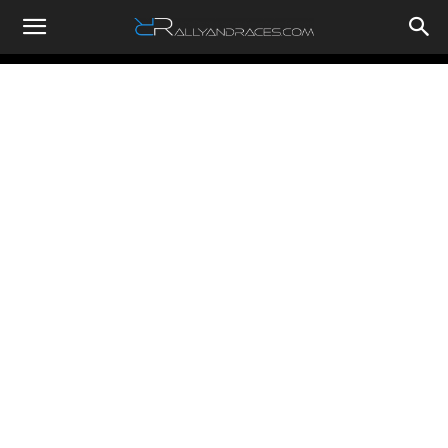
RallyandRaces.com