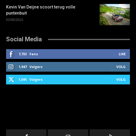
Kevin Van Deijne scoort terug volle
puntenbuit
03/08/2026
Social Media
7,733
Fans
LIKE
1,947
Volgers
VOLG
1,041
Volgers
VOLG