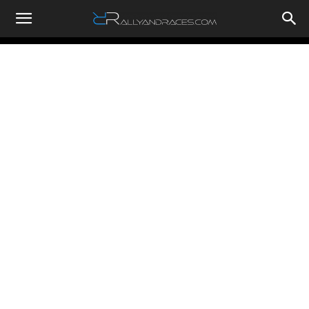
RallyandRaces.com