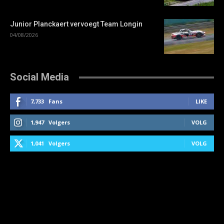
Junior Planckaert vervoegt Team Longin
04/08/2026
Social Media
7,733
Fans
LIKE
1,947
Volgers
VOLG
1,041
Volgers
VOLG