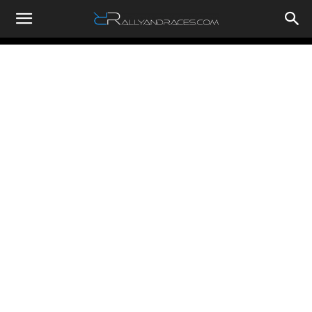
RallyandRaces.com