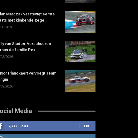
lan Marczak verstevigt eerste
aats met klinkende zege
/08/2026
lly van Staden: Verschueren
rsus de familie Pex
/08/2026
nior Planckaert vervoegt Team
ngin
/08/2026
ocial Media
7,733
Fans
LIKE