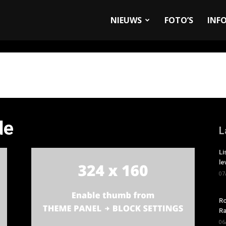
allyandRaces.com
NIEUWS
FOTO’S
INF
de
L
Li
le
07
Ro
Ra
06