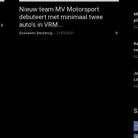
Nieuw team MV Motorsport
Mi
debuteert met minimaal twee
pl
auto’s in VRM...
0
05
Giovanni Declercq
-
21/02/2021
0
Ra
ve
05
Ju
Lo
04
S