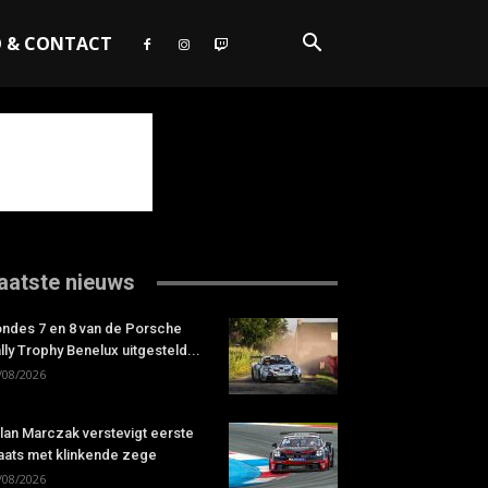
O & CONTACT
aatste nieuws
ndes 7 en 8 van de Porsche
lly Trophy Benelux uitgesteld...
/08/2026
lan Marczak verstevigt eerste
aats met klinkende zege
/08/2026