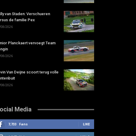
lly van Staden: Verschueren
rsus de familie Pex
/08/2026
nior Planckaert vervoegt Team
ngin
/08/2026
vin Van Deijne scoort terug volle
ntenbuit
/08/2026
ocial Media
7,733
Fans
LIKE