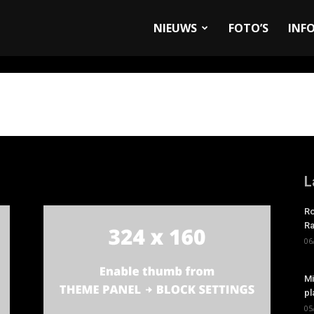
allyandRaces.com
NIEUWS
FOTO’S
INF
L
Ro
Ra
06
Mi
pl
05