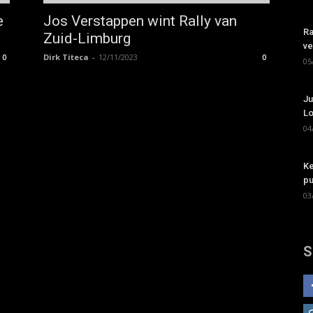
e
Jos Verstappen wint Rally van
Ra
Zuid-Limburg
ve
Dirk Titeca
-
12/11/2023
0
0
05
Ju
Lo
04
Ke
pu
03
S