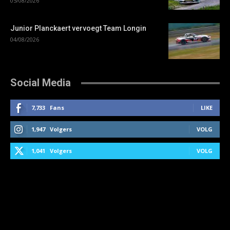
05/08/2026
Junior Planckaert vervoegt Team Longin
04/08/2026
Social Media
7,733
Fans
LIKE
1,947
Volgers
VOLG
1,041
Volgers
VOLG