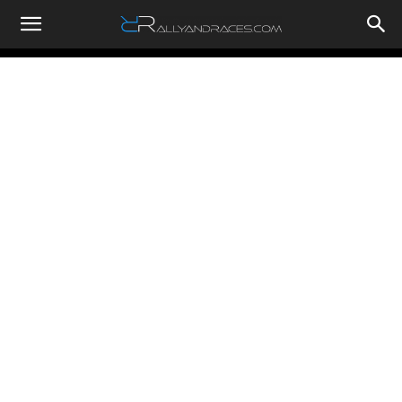
RallyandRaces.com