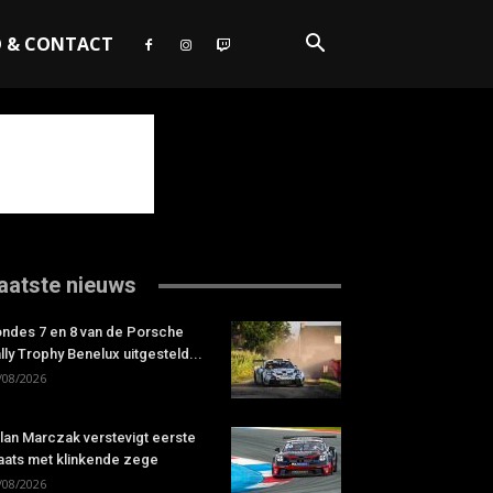
O & CONTACT
aatste nieuws
ndes 7 en 8 van de Porsche
lly Trophy Benelux uitgesteld...
/08/2026
lan Marczak verstevigt eerste
aats met klinkende zege
/08/2026