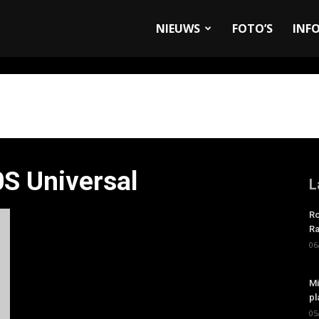
allyandRaces.com
NIEUWS
FOTO’S
INF
S Universal
L
Ro
Ra
06
Mi
pl
05