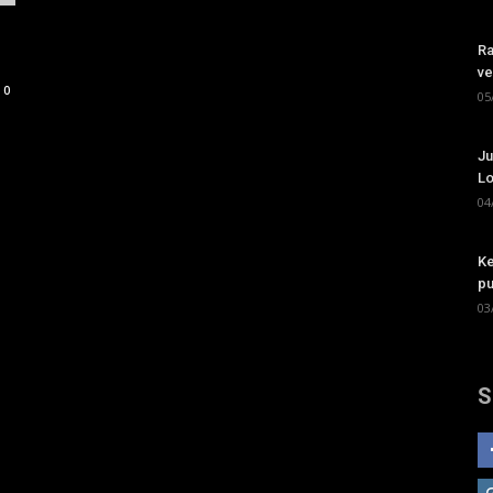
Ra
ve
0
05
Ju
Lo
04
Ke
pu
03
S