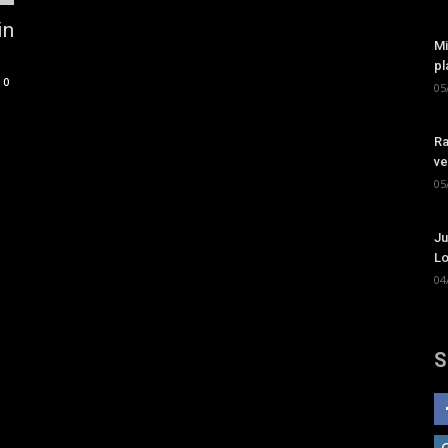
in
Mi
pl
0
05
Ra
ve
05
Ju
Lo
04
S