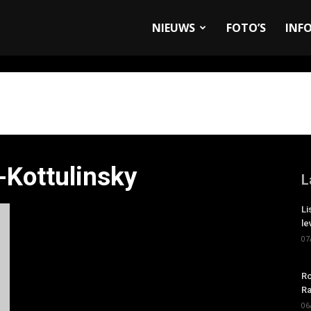
allyandRaces.com
NIEUWS
FOTO’S
INF
-Kottulinsky
L
Li
le
07
Ro
Ra
06