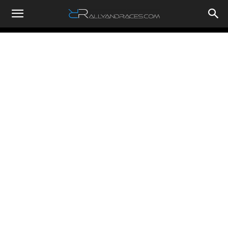
RallyandRaces.com