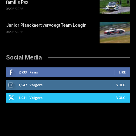
familie Pex
05/08/2026
Junior Planckaert vervoegt Team Longin
04/08/2026
Social Media
7,733
Fans
LIKE
1,947
Volgers
VOLG
1,041
Volgers
VOLG