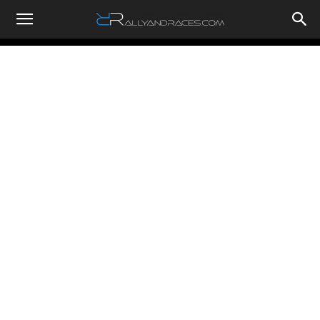
RallyandRaces.com