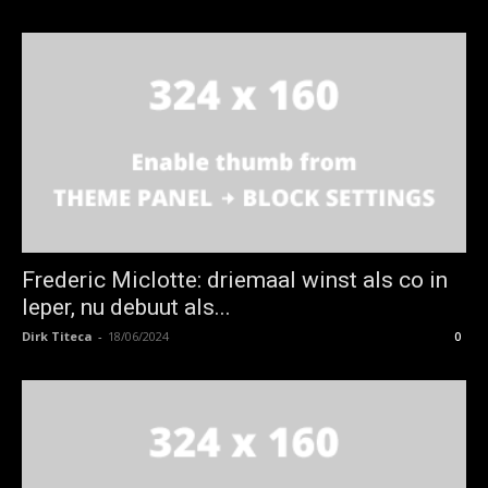
Frederic Miclotte: driemaal winst als co in
Ieper, nu debuut als...
Dirk Titeca
-
18/06/2024
0