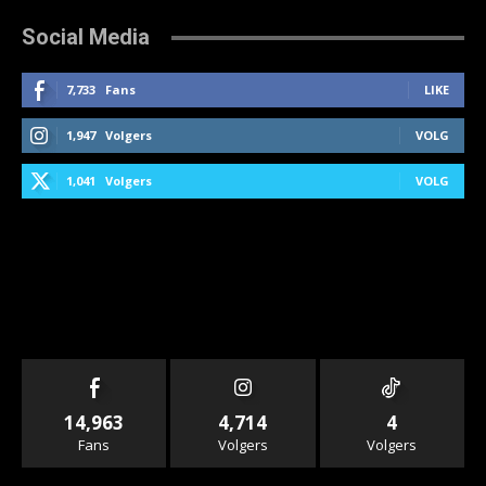
Social Media
7,733
Fans
LIKE
1,947
Volgers
VOLG
1,041
Volgers
VOLG
14,963
4,714
4
Fans
Volgers
Volgers