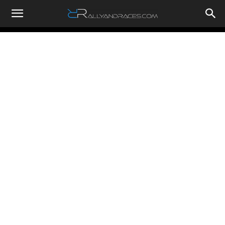
RallyandRaces.com