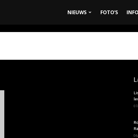
allyandRaces.com
NIEUWS
FOTO’S
INF
L
Li
le
07
Ro
Ra
06