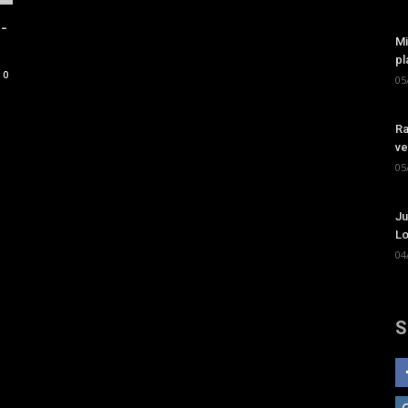
-
Mi
pl
0
05
Ra
ve
05
Ju
Lo
04
S