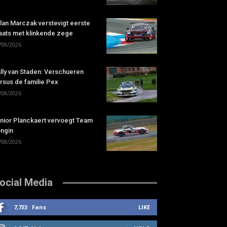
lan Marczak verstevigt eerste
aats met klinkende zege
/08/2026
lly van Staden: Verschueren
rsus de familie Pex
/08/2026
nior Planckaert vervoegt Team
ngin
/08/2026
ocial Media
7,733
Fans
LIKE