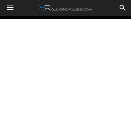
RallyandRaces.com