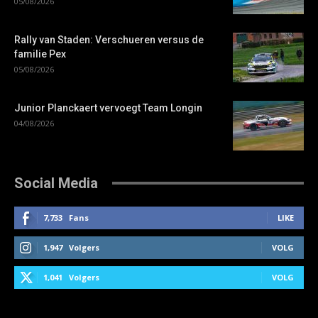
05/08/2026
Rally van Staden: Verschueren versus de
familie Pex
05/08/2026
Junior Planckaert vervoegt Team Longin
04/08/2026
Social Media
7,733
Fans
LIKE
1,947
Volgers
VOLG
1,041
Volgers
VOLG