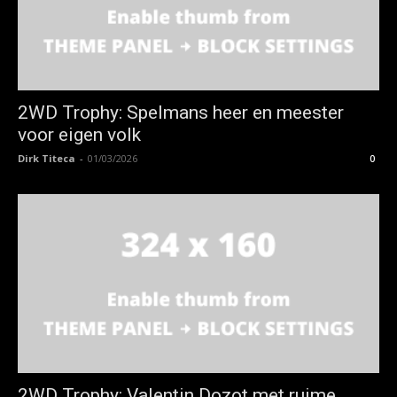
2WD Trophy: Spelmans heer en meester
voor eigen volk
Dirk Titeca
-
01/03/2026
0
2WD Trophy: Valentin Dozot met ruime