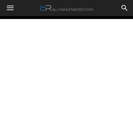
RallyandRaces.com