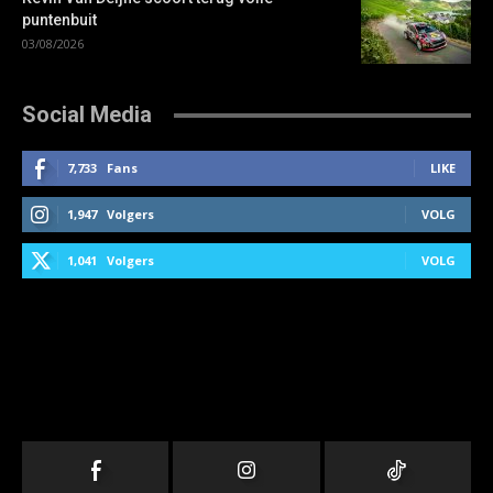
puntenbuit
03/08/2026
Social Media
7,733
Fans
LIKE
1,947
Volgers
VOLG
1,041
Volgers
VOLG