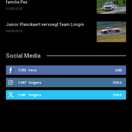
familie Pex
05/08/2026
Junior Planckaert vervoegt Team Longin
04/08/2026
Social Media
7,733
Fans
LIKE
1,947
Volgers
VOLG
1,041
Volgers
VOLG