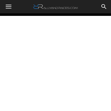
RallyandRaces.com