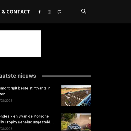
O & CONTACT
aatste nieuws
smont rijdt beste stint van zijn
ven
/08/2026
ndes 7 en 8 van de Porsche
lly Trophy Benelux uitgesteld...
/08/2026