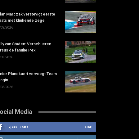
lan Marczak verstevigt eerste
aats met klinkende zege
/08/2026
lly van Staden: Verschueren
rsus de familie Pex
/08/2026
nior Planckaert vervoegt Team
ngin
/08/2026
ocial Media
7,733
Fans
LIKE