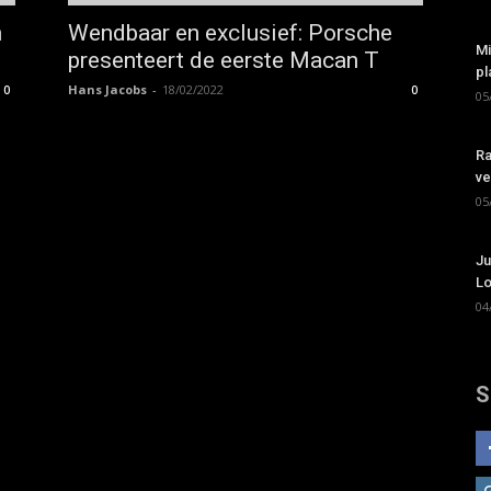
n
Wendbaar en exclusief: Porsche
Mi
presenteert de eerste Macan T
pl
Hans Jacobs
-
18/02/2022
0
0
05
Ra
ve
05
Ju
Lo
04
S