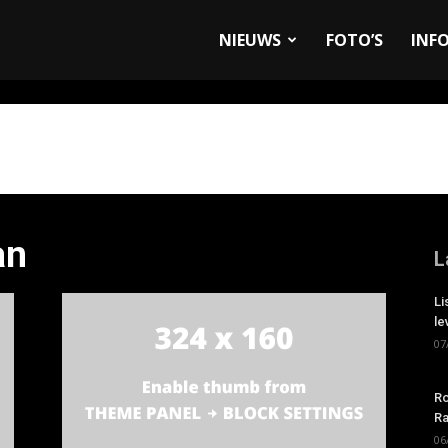
allyandRaces.com
NIEUWS
FOTO’S
INF
an
L
Li
le
07
Ro
Ra
06