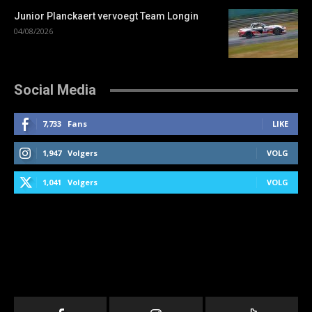
Junior Planckaert vervoegt Team Longin
04/08/2026
Social Media
7,733
Fans
LIKE
1,947
Volgers
VOLG
1,041
Volgers
VOLG