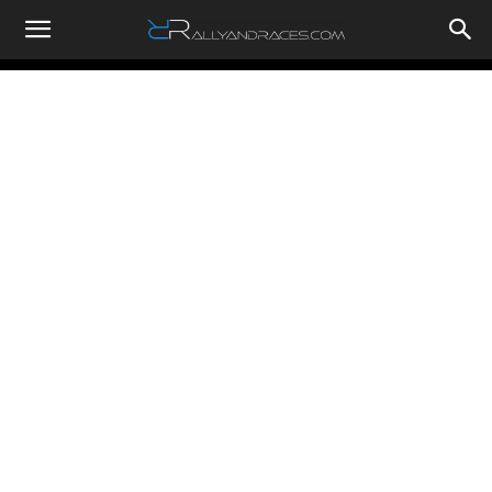
RallyandRaces.com