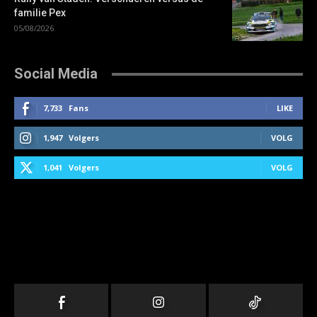
familie Pex
05/08/2026
Social Media
7,733
Fans
LIKE
1,947
Volgers
VOLG
1,041
Volgers
VOLG