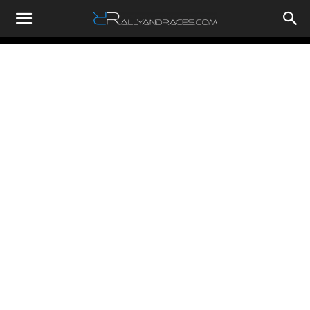
RallyandRaces.com