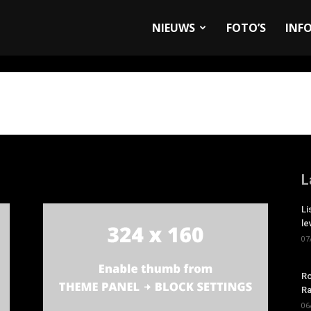
allyandRaces.com
NIEUWS
FOTO’S
INF
L
Li
le
07
Ro
Ra
06