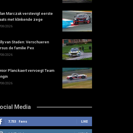
lan Marczak verstevigt eerste
aats met klinkende zege
/08/2026
lly van Staden: Verschueren
rsus de familie Pex
/08/2026
nior Planckaert vervoegt Team
ngin
/08/2026
ocial Media
7,733
Fans
LIKE