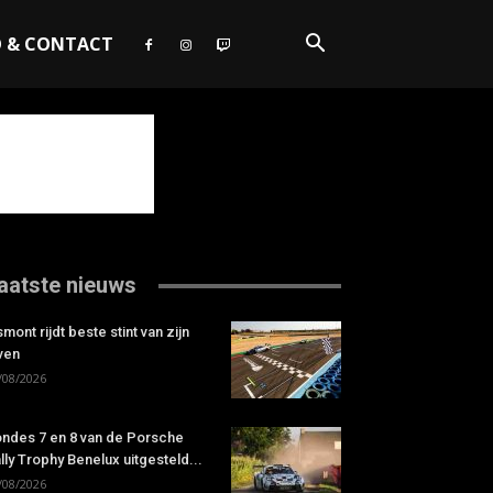
O & CONTACT
aatste nieuws
smont rijdt beste stint van zijn
ven
/08/2026
ndes 7 en 8 van de Porsche
lly Trophy Benelux uitgesteld...
/08/2026