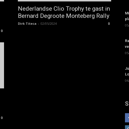
Nederlandse Clio Trophy te gast in
Mi
Bernard Degroote Monteberg Rally
pl
Dirk Titeca
-
02/05/2024
0
05
0
Ra
ve
05
Ju
Lo
04
S
0