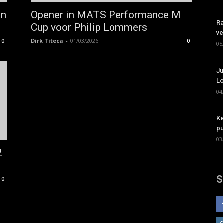
en
Opener in MATS Performance M
Ra
Cup voor Philip Lommers
ve
Dirk Titeca
-
01/03/2026
0
0
05
Ju
Lo
04
Ke
pu
03
2
S
0