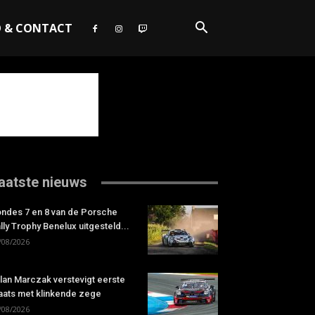
O & CONTACT
aatste nieuws
ndes 7 en 8 van de Porsche
lly Trophy Benelux uitgesteld...
/08/2026
lan Marczak verstevigt eerste
aats met klinkende zege
/08/2026