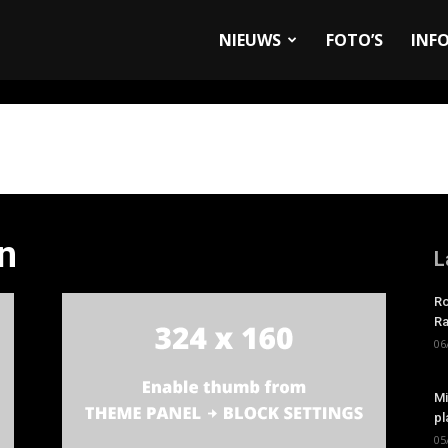
allyandRaces.com
NIEUWS
FOTO’S
INF
n
L
Ro
Ra
06
Mi
pl
05