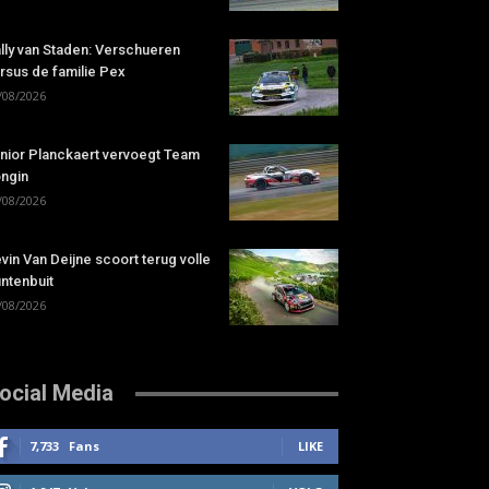
lly van Staden: Verschueren
rsus de familie Pex
/08/2026
nior Planckaert vervoegt Team
ngin
/08/2026
vin Van Deijne scoort terug volle
ntenbuit
/08/2026
ocial Media
7,733
Fans
LIKE