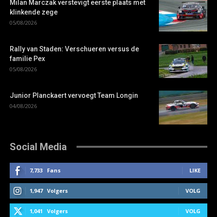
Milan Marczak verstevigt eerste plaats met
klinkende zege
05/08/2026
Rally van Staden: Verschueren versus de
familie Pex
05/08/2026
Junior Planckaert vervoegt Team Longin
04/08/2026
Social Media
7,733
Fans
LIKE
1,947
Volgers
VOLG
1,041
Volgers
VOLG