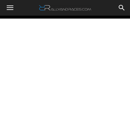
RallyandRaces.com