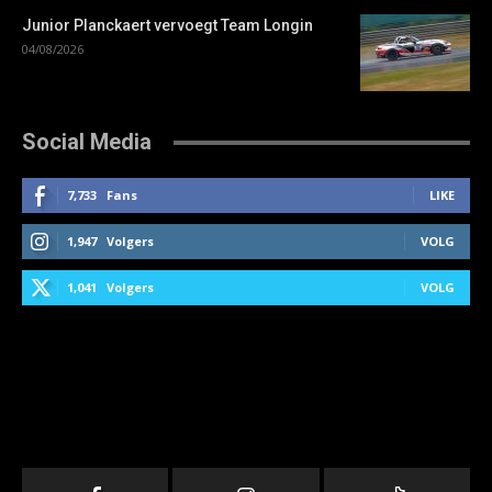
Junior Planckaert vervoegt Team Longin
04/08/2026
Social Media
7,733
Fans
LIKE
1,947
Volgers
VOLG
1,041
Volgers
VOLG