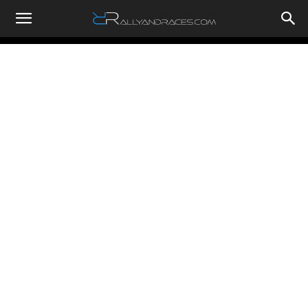
RallyandRaces.com