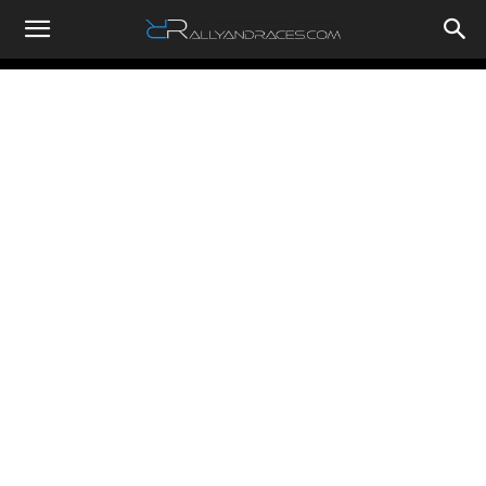
RallyandRaces.com