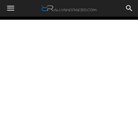
RallyandRaces.com