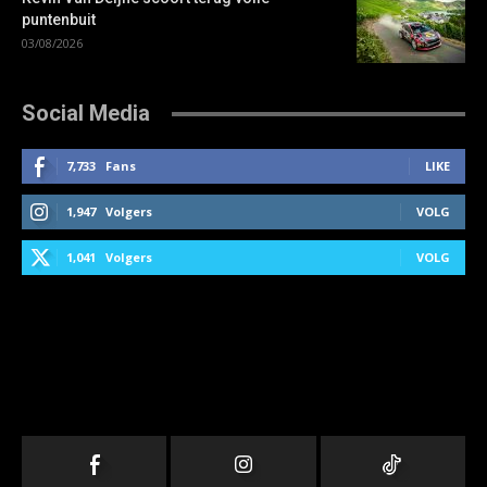
puntenbuit
03/08/2026
Social Media
7,733
Fans
LIKE
1,947
Volgers
VOLG
1,041
Volgers
VOLG