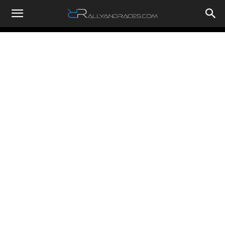
RallyandRaces.com