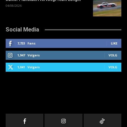
04/08/2026
Social Media
7,733
Fans
LIKE
1,947
Volgers
VOLG
1,041
Volgers
VOLG