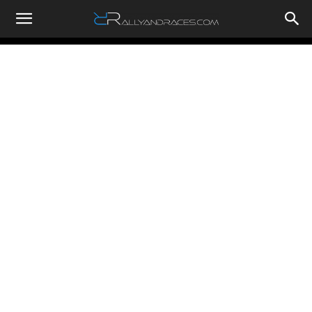
RallyandRaces.com