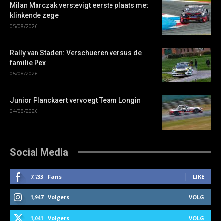
Milan Marczak verstevigt eerste plaats met
klinkende zege
05/08/2026
Rally van Staden: Verschueren versus de
familie Pex
05/08/2026
Junior Planckaert vervoegt Team Longin
04/08/2026
Social Media
7,733
Fans
LIKE
1,947
Volgers
VOLG
1,041
Volgers
VOLG