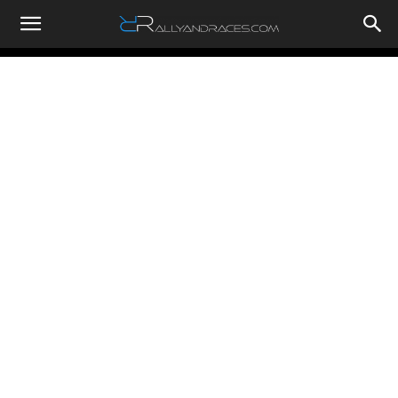
RallyandRaces.com