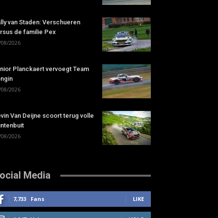
lly van Staden: Verschueren
rsus de familie Pex
/08/2026
nior Planckaert vervoegt Team
ngin
/08/2026
vin Van Deijne scoort terug volle
ntenbuit
/08/2026
ocial Media
7,733
Fans
LIKE