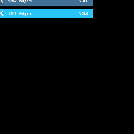
1,947
Volgers
VOLG
1,041
Volgers
VOLG