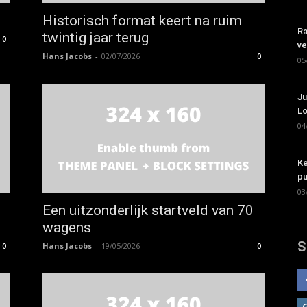
Historisch format keert na ruim
Ra
twintig jaar terug
0
ve
Hans Jacobs
-
02/07/2026
0
05
Ju
Lo
04
Ke
pu
03
Een uitzonderlijk startveld van 70
wagens
S
Hans Jacobs
-
19/05/2026
0
0