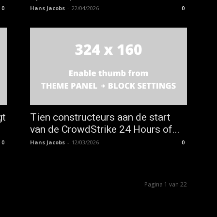
Hans Jacobs
-
22/04/2026
0
0
gt
Tien constructeurs aan de start
van de CrowdStrike 24 Hours of...
Hans Jacobs
-
12/03/2026
0
0
Pagina 1 van 22