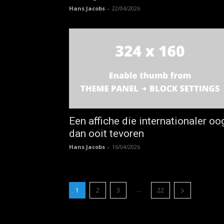
Hans Jacobs
-
22/04/2026
Een affiche die internationaler oo
dan ooit tevoren
Hans Jacobs
-
16/04/2026
...
1
2
3
22