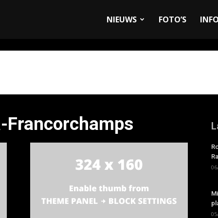
allyandRaces.com
NIEUWS
FOTO’S
INF
pa-Francorchamps
L
Ro
Ra
06
Mi
pl
05