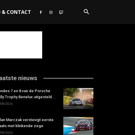
O & CONTACT
aatste nieuws
ndes 7 en 8 van de Porsche
lly Trophy Benelux uitgesteld...
/08/2026
lan Marczak verstevigt eerste
aats met klinkende zege
/08/2026