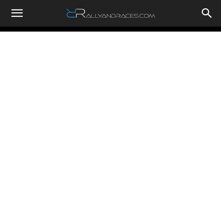
RallyandRaces.com