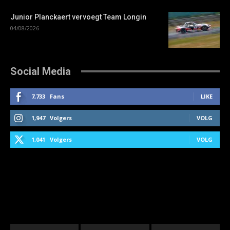
Junior Planckaert vervoegt Team Longin
04/08/2026
Social Media
7,733
Fans
LIKE
1,947
Volgers
VOLG
1,041
Volgers
VOLG