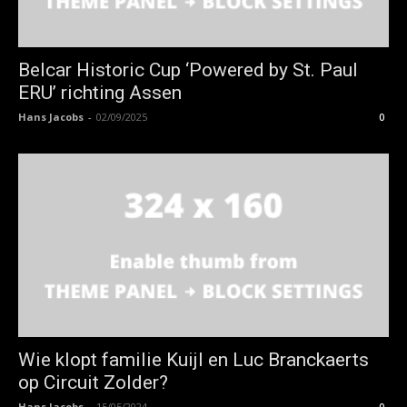
Belcar Historic Cup ‘Powered by St. Paul
ERU’ richting Assen
Hans Jacobs
-
02/09/2025
0
Wie klopt familie Kuijl en Luc Branckaerts
op Circuit Zolder?
Hans Jacobs
-
15/05/2024
0