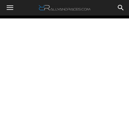
RallyandRaces.com