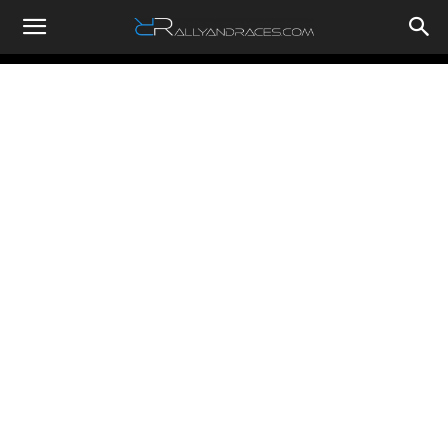
RallyandRaces.com