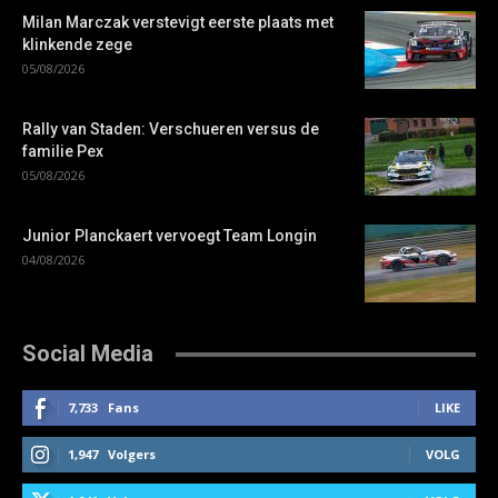
Milan Marczak verstevigt eerste plaats met
klinkende zege
05/08/2026
Rally van Staden: Verschueren versus de
familie Pex
05/08/2026
Junior Planckaert vervoegt Team Longin
04/08/2026
Social Media
7,733
Fans
LIKE
1,947
Volgers
VOLG