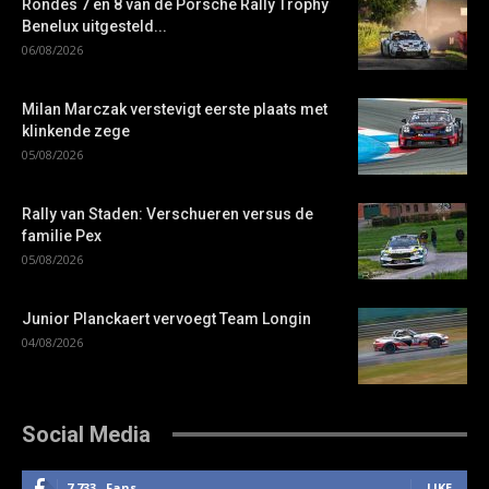
Rondes 7 en 8 van de Porsche Rally Trophy
Benelux uitgesteld...
06/08/2026
Milan Marczak verstevigt eerste plaats met
klinkende zege
05/08/2026
Rally van Staden: Verschueren versus de
familie Pex
05/08/2026
Junior Planckaert vervoegt Team Longin
04/08/2026
Social Media
7,733
Fans
LIKE