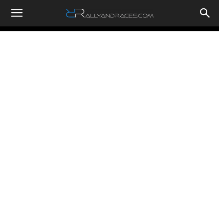
RallyandRaces.com