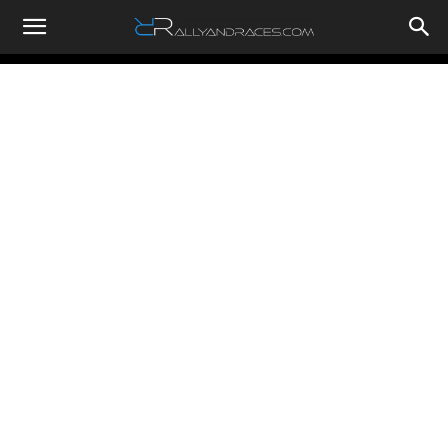
RallyandRaces.com