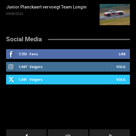
Junior Planckaert vervoegt Team Longin
04/08/2026
Social Media
7,733
Fans
LIKE
1,947
Volgers
VOLG
1,041
Volgers
VOLG