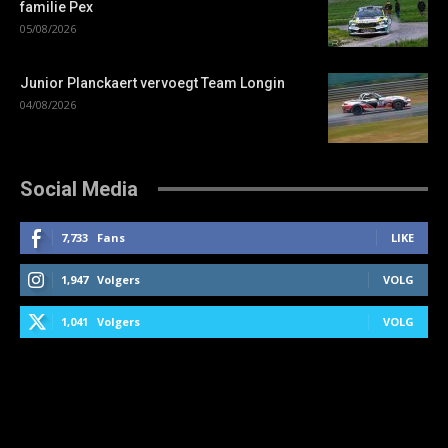
familie Pex
05/08/2026
Junior Planckaert vervoegt Team Longin
04/08/2026
Social Media
7,733
Fans
LIKE
1,947
Volgers
VOLG
1,041
Volgers
VOLG