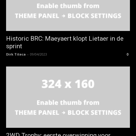
Historic BRC: Maeyaert klopt Lietaer in de
sprint
Dirk Titeca
-
09/04/2023
0
2WD Trophy: eerste overwinning voor