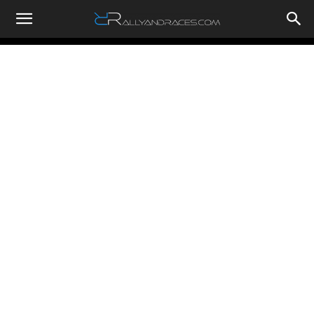
RallyandRaces.com