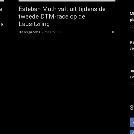
e
Esteban Muth valt uit tijdens de
Mi
tweede DTM-race op de
pl
Lausitzring
0
05
Hans Jacobs
-
25/07/2021
0
Ra
ve
05
Ju
Lo
04
S