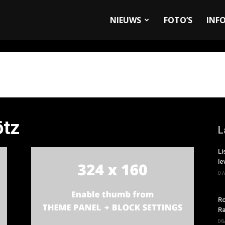
allyandRaces.com
NIEUWS
FOTO’S
INF
ötz
L
Li
le
07
Ro
Ra
06