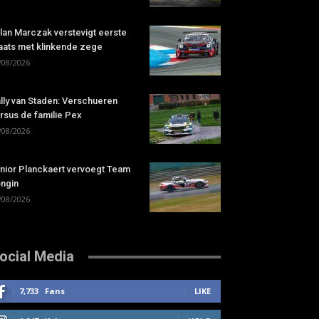
lan Marczak verstevigt eerste
aats met klinkende zege
/08/2026
lly van Staden: Verschueren
rsus de familie Pex
/08/2026
nior Planckaert vervoegt Team
ngin
/08/2026
ocial Media
7,733
Fans
LIKE