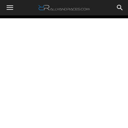
RallyandRaces.com