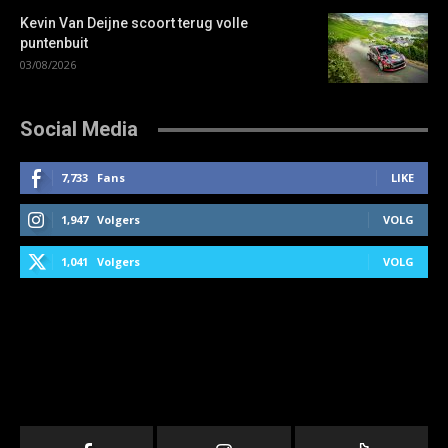
Kevin Van Deijne scoort terug volle
puntenbuit
03/08/2026
Social Media
7,733
Fans
LIKE
1,947
Volgers
VOLG
1,041
Volgers
VOLG