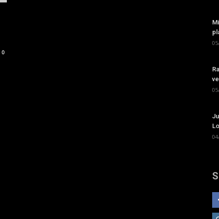
Mi
pl
05
0
Ra
ve
05
Ju
Lo
04
S