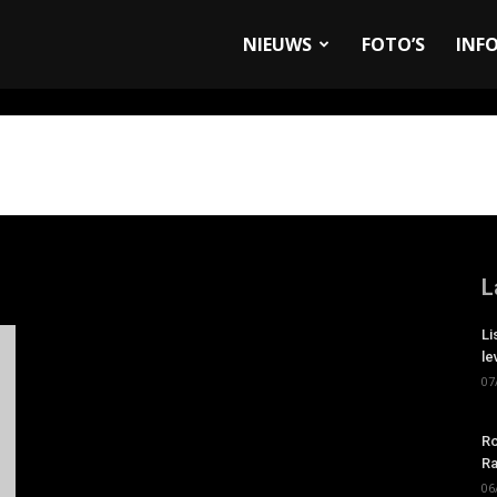
allyandRaces.com
NIEUWS
FOTO’S
INF
L
Li
le
07
Ro
Ra
06