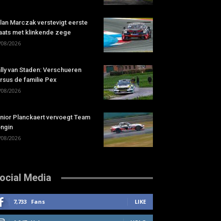
lan Marczak verstevigt eerste
aats met klinkende zege
/08/2026
lly van Staden: Verschueren
rsus de familie Pex
/08/2026
nior Planckaert vervoegt Team
ngin
/08/2026
ocial Media
7,733
Fans
LIKE