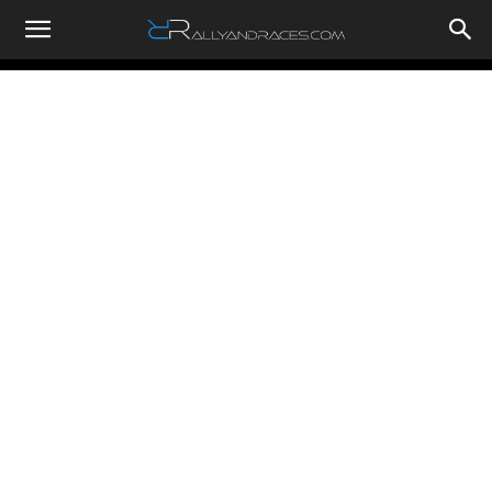
RallyandRaces.com