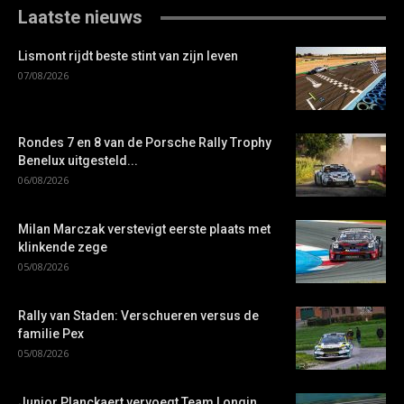
Laatste nieuws
Lismont rijdt beste stint van zijn leven
07/08/2026
Rondes 7 en 8 van de Porsche Rally Trophy
Benelux uitgesteld...
06/08/2026
Milan Marczak verstevigt eerste plaats met
klinkende zege
05/08/2026
Rally van Staden: Verschueren versus de
familie Pex
05/08/2026
Junior Planckaert vervoegt Team Longin