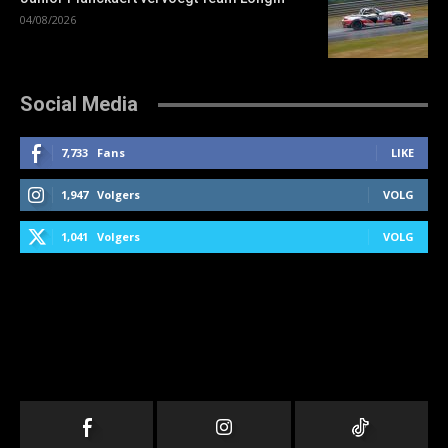
04/08/2026
Social Media
7,733
Fans
LIKE
1,947
Volgers
VOLG
1,041
Volgers
VOLG